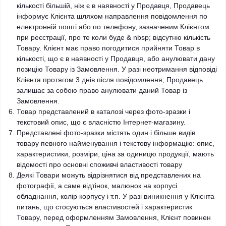
кількості більшій, ніж є в наявності у Продавця, Продавець
інформує Клієнта шляхом направлення повідомлення по
електронній пошті або по телефону, зазначеним Клієнтом
при реєстрації, про те коли буде & nbsp; відсутню кількість
Товару. Клієнт має право погодитися прийняти Товар в
кількості, що є в наявності у Продавця, або анулювати дану
позицію Товару із Замовлення. У разі неотримання відповіді
Клієнта протягом 3 днів після повідомлення, Продавець
залишає за собою право анулювати даний Товар із
Замовлення.
Товар представлений в каталозі через фото-зразки і
текстовий опис, що є власністю Інтернет-магазину.
Представлені фото-зразки містять один і більше видів
товару певного найменування і текстову інформацію: опис,
характеристики, розміри, ціна за одиницю продукції, мають
відомості про основні споживчі властивості товару
Деякі Товари можуть відрізнятися від представлених на
фотографії, а саме відтінок, малюнок на корпусі
обладнання, колір корпусу і т.п. У разі виникнення у Клієнта
питань, що стосуються властивостей і характеристик
Товару, перед оформленням Замовлення, Клієнт повинен