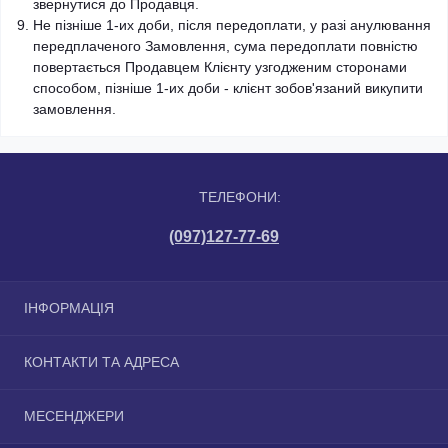
звернутися до Продавця.
Не пізніше 1-их доби, після передоплати, у разі анулювання
передплаченого Замовлення, сума передоплати повністю
повертається Продавцем Клієнту узгодженим сторонами
способом, пізніше 1-их доби - клієнт зобов'язаний викупити
замовлення.
ТЕЛЕФОНИ:
(097)127-77-69
ІНФОРМАЦІЯ
Про магазин
КОНТАКТИ ТА АДРЕСА
Доставка
Оплата
м. Київ вул. Сортувальна, 2
МЕСЕНДЖЕРИ
Умови угоди
info@profpidloga.com.ua
Зворотній зв'язок