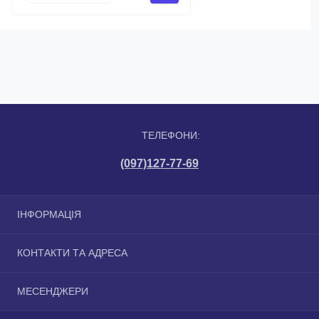
ТЕЛЕФОНИ:
(097)127-77-69
ІНФОРМАЦІЯ
Про магазин
КОНТАКТИ ТА АДРЕСА
Доставка
Оплата
м. Київ вул. Сортувальна, 2
МЕСЕНДЖЕРИ
Умови угоди
info@profpidloga.com.ua
Зворотній зв'язок