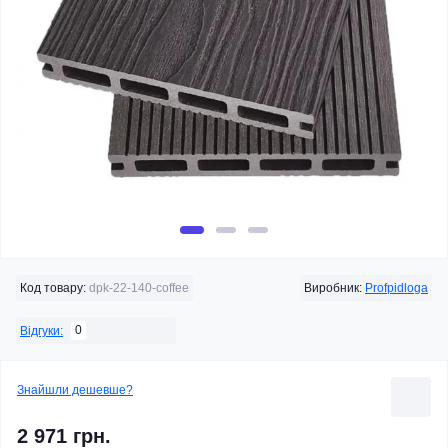
Код товару:
dpk-22-140-coffee
Виробник:
Profpidloga
0
Відгуки:
Знайшли дешевше?
2 971 грн.